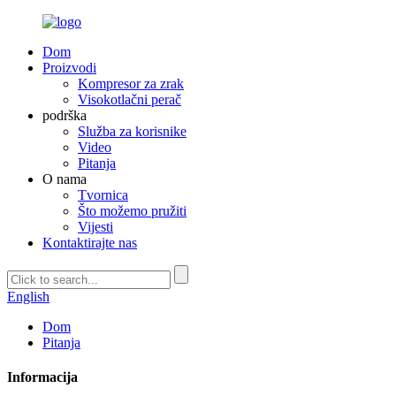
Dom
Proizvodi
Kompresor za zrak
Visokotlačni perač
podrška
Služba za korisnike
Video
Pitanja
O nama
Tvornica
Što možemo pružiti
Vijesti
Kontaktirajte nas
English
Dom
Pitanja
Informacija