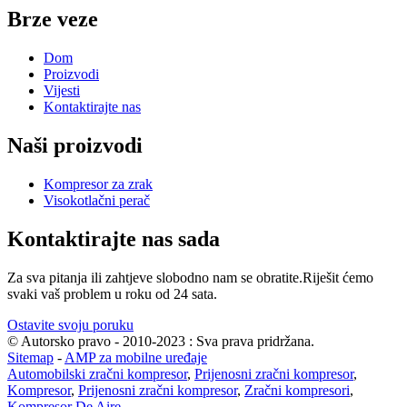
Brze veze
Dom
Proizvodi
Vijesti
Kontaktirajte nas
Naši proizvodi
Kompresor za zrak
Visokotlačni perač
Kontaktirajte nas sada
Za sva pitanja ili zahtjeve slobodno nam se obratite.Riješit ćemo
svaki vaš problem u roku od 24 sata.
Ostavite svoju poruku
© Autorsko pravo - 2010-2023 : Sva prava pridržana.
Sitemap
-
AMP za mobilne uređaje
Automobilski zračni kompresor
,
Prijenosni zračni kompresor
,
Kompresor
,
Prijenosni zračni kompresor
,
Zračni kompresori
,
Kompresor De Aire
,